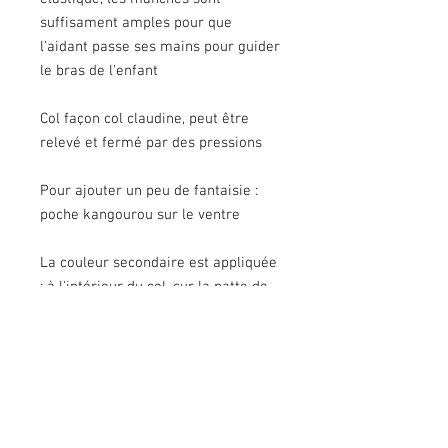
suffisament amples pour que
l'aidant passe ses mains pour guider
le bras de l'enfant
Col façon col claudine, peut être
relevé et fermé par des pressions
Pour ajouter un peu de fantaisie :
poche kangourou sur le ventre
La couleur secondaire est appliquée
: à l'intérieur du col, sur la patte de
boutonnage, et la doublure
D'autres personnalisations sont
possibles selon vos besoins
(broderie par ex), me contacter pour
plus d'infos