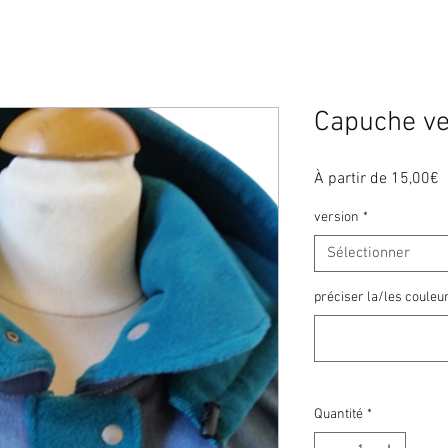
Capuche ve
P
À partir de
15,00€
p
version
*
Sélectionner
préciser la/les couleur
Quantité
*