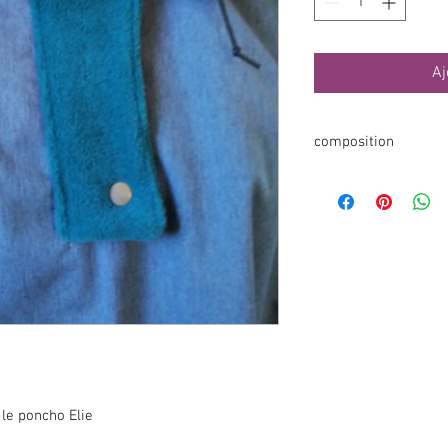
Aj
composition
- Tissu Imperméable "s
matière imperméable, i
Le tissu est très agréa
- Polaire 100% polyeste
france) de 240g à 300g
(poches et intérieur du
 le poncho Elie