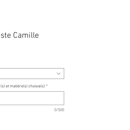
ste Camille
rix
romotionnel
(s) et matière(s) choisie(s)
*
0/500