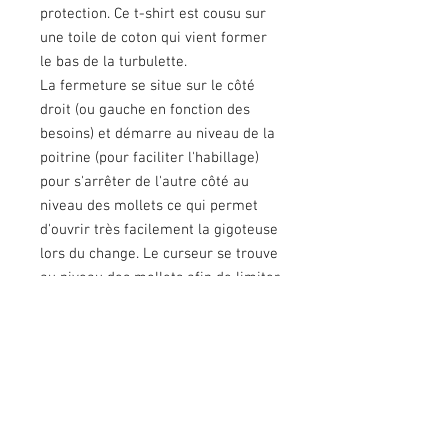
protection. Ce t-shirt est cousu sur
une toile de coton qui vient former
le bas de la turbulette.
La fermeture se situe sur le côté
droit (ou gauche en fonction des
besoins) et démarre au niveau de la
poitrine (pour faciliter l'habillage)
pour s'arrêter de l'autre côté au
niveau des mollets ce qui permet
d'ouvrir très facilement la gigoteuse
lors du change. Le curseur se trouve
au niveau des mollets afin de limiter
le risque d'ouverture par le patient.
Des adapations sont possibles en
fonction de vos besoins (longueur,
largeur,
disposition de la fermeture
,
ouverture au niveau des épaules..)
Présentée ici en toile de coton pour
la partie basse, la gigoteuse peut