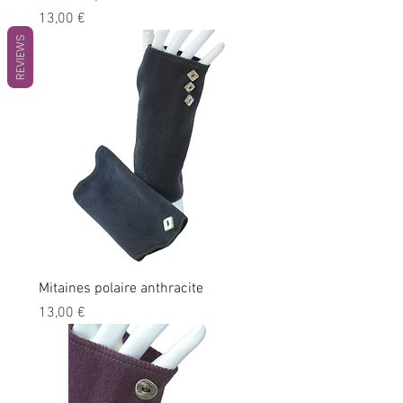
Prix
13,00 €
REVIEWS
Mitaines polaire anthracite
Prix
13,00 €