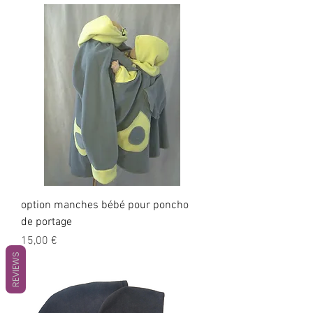
option manches bébé pour poncho
de portage
Prix
15,00 €
REVIEWS