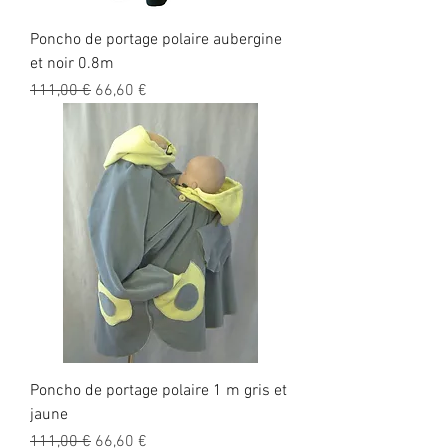
Poncho de portage polaire aubergine
et noir 0.8m
Prix original
Prix promotionnel
111,00 €
66,60 €
Poncho de portage polaire 1 m gris et
jaune
Prix original
Prix promotionnel
111,00 €
66,60 €