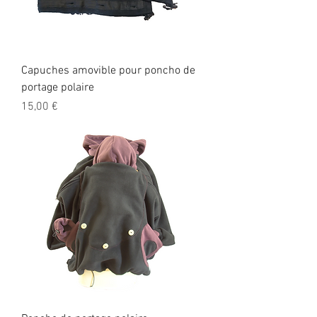
Capuches amovible pour poncho de
portage polaire
Prix
15,00 €