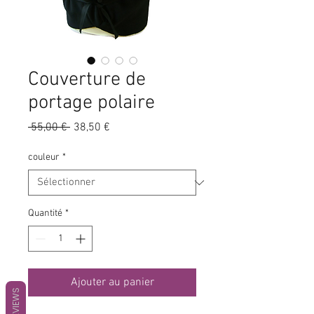
Couverture de
portage polaire
Prix
Prix
 55,00 € 
38,50 €
original
promotionnel
couleur
*
Quantité
*
Ajouter au panier
REVIEWS