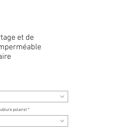
tage et de
imperméable
aire
ublure polaire)
*