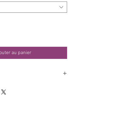
outer au panier
t respirante :
perméable 100% polyester
polaire : 85% polyester, 15%
:
0mmH2O