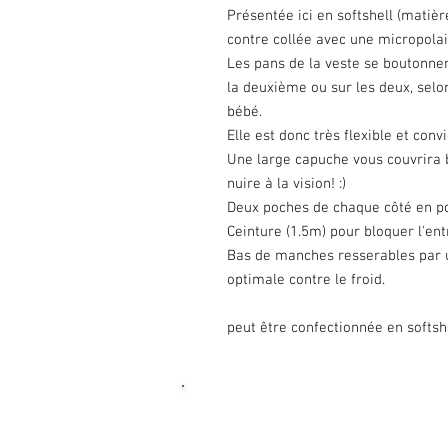
Présentée ici en softshell (matiè
contre collée avec une micropolair
Les pans de la veste se boutonne
la deuxième ou sur les deux, selon
bébé.
Elle est donc très flexible et conv
Une large capuche vous couvrira b
nuire à la vision! :)
Deux poches de chaque côté en po
Ceinture (1.5m) pour bloquer l'ent
Bas de manches resserables par u
optimale contre le froid.
peut être confectionnée en softshe
On
Où trouver mes créations?
Pol
Politique de confidentialité